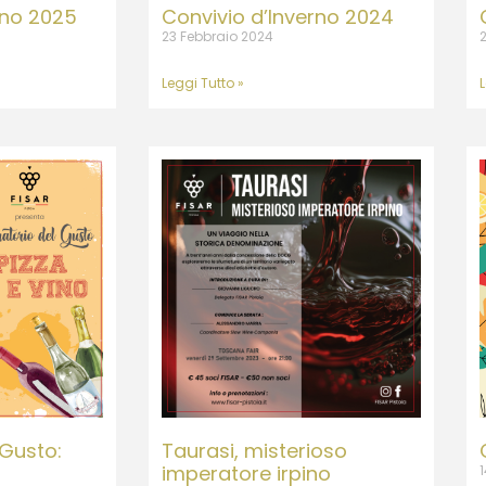
rno 2025
Convivio d’Inverno 2024
23 Febbraio 2024
Leggi Tutto »
L
 Gusto:
Taurasi, misterioso
imperatore irpino
1