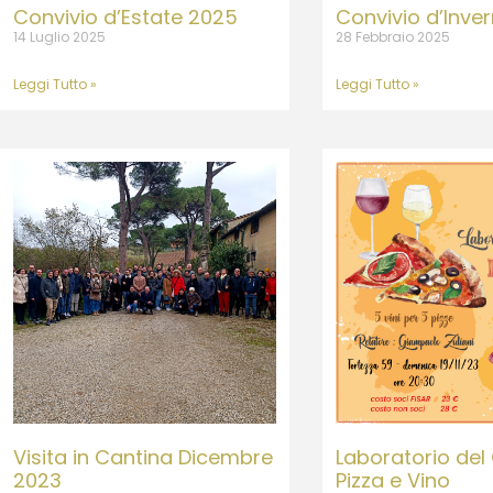
Convivio d’Estate 2025
Convivio d’Inve
14 Luglio 2025
28 Febbraio 2025
Leggi Tutto »
Leggi Tutto »
Visita in Cantina Dicembre
Laboratorio del
2023
Pizza e Vino