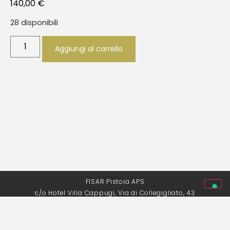
140,00
€
28 disponibili
Aggiungi al carrello
FISAR Pistoia APS
c/o Hotel Villa Cappugi, Via di Collegigliato, 43
51100 Pistoia | P. Iva 01707740476