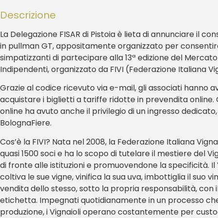
Descrizione
La Delegazione FISAR di Pistoia è lieta di annunciare il con
in pullman GT, appositamente organizzato per consentire
simpatizzanti di partecipare alla 13ª edizione del Mercato d
Indipendenti, organizzato da FIVI (Federazione Italiana Vig
Grazie al codice ricevuto via e-mail, gli associati hanno avu
acquistare i biglietti a tariffe ridotte in prevendita online
online ha avuto anche il privilegio di un ingresso dedicato,
BolognaFiere.
Cos’è la FIVI? Nata nel 2008, la Federazione Italiana Vigna
quasi 1500 soci e ha lo scopo di tutelare il mestiere del 
di fronte alle istituzioni e promuovendone la specificità. I
coltiva le sue vigne, vinifica la sua uva, imbottiglia il suo
vendita dello stesso, sotto la propria responsabilità, con 
etichetta. Impegnati quotidianamente in un processo che s
produzione, i Vignaioli operano costantemente per custod