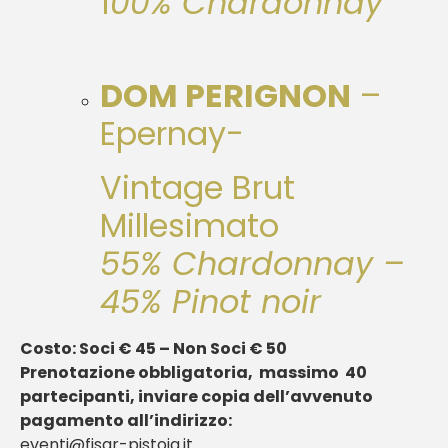
1
00% Chardonnay
DOM PERIGNON
–
Epernay-
Vintage Brut
Millesimato
55% Chardonnay –
45% Pinot noir
Costo: Soci € 45 – Non Soci € 50
Prenotazione obbligatoria, massimo 40
partecipanti, inviare copia dell’avvenuto
pagamento all’indirizzo:
eventi@fisar-pistoia.it