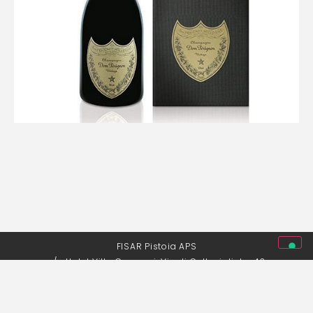
FISAR Pistoia APS
c/o Hotel Villa Cappugi, Via di Collegigliato, 43
51100 Pistoia | P. Iva 01707740476