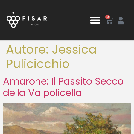
0
Autore:
Jessica
Pulicicchio
Amarone: Il Passito Secco
della Valpolicella