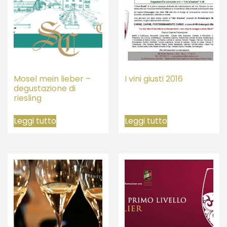
Mosel mein lieber –
I vini giusti 2016
degustazione di
riesling
Leggi tutto
Leggi tutto