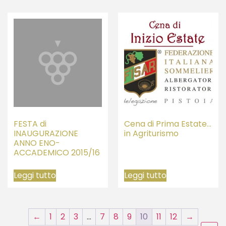
FESTA di
Cena di Prima Estate…
INAUGURAZIONE
in Agriturismo
ANNO ENO-
ACCADEMICO 2015/16
Leggi tutto
Leggi tutto
←
1
2
3
…
7
8
9
10
11
12
→