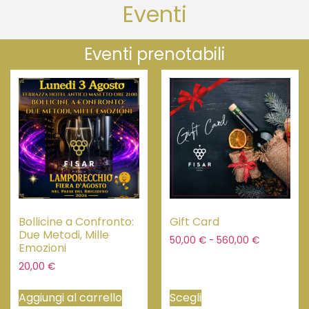
Eventi
Eventi prenotabili
Bollicine a Confronto:
Gift Card
Due Metodi, Mille
50,00
€
-
560,00
€
Emozioni
20,00
€
Aggiungi al carrello
Scegli