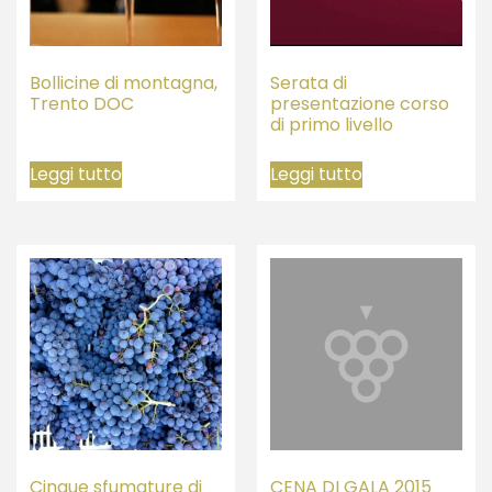
Bollicine di montagna,
Serata di
Trento DOC
presentazione corso
di primo livello
Leggi tutto
Leggi tutto
Cinque sfumature di
CENA DI GALA 2015