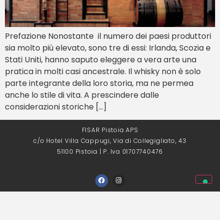
Prefazione Nonostante il numero dei paesi produttori
sia molto più elevato, sono tre di essi: Irlanda, Scozia e
Stati Uniti, hanno saputo eleggere a vera arte una
pratica in molti casi ancestrale. Il whisky non è solo
parte integrante della loro storia, ma ne permea
anche lo stile di vita. A prescindere dalle
considerazioni storiche […]
FISAR Pistoia APS
c/o Hotel Villa Cappugi, Via di Collegigliato, 43
51100 Pistoia | P. Iva 01707740476
Privacy Policy
Cookie declaration